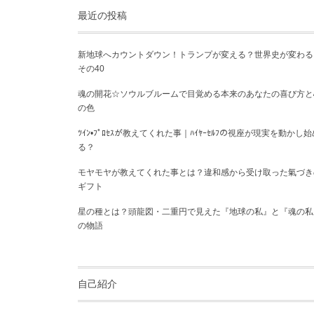
最近の投稿
新地球へカウントダウン！トランプが変える？世界史が変わる
その40
魂の開花☆ソウルブルームで目覚める本来のあなたの喜び方と
の色
ﾂｲﾝ•ﾌﾟﾛｾｽが教えてくれた事｜ﾊｲﾔｰｾﾙﾌの視座が現実を動かし始
る？
モヤモヤが教えてくれた事とは？違和感から受け取った氣づき
ギフト
星の種とは？頭龍図・二重円で見えた『地球の私』と『魂の私
の物語
自己紹介