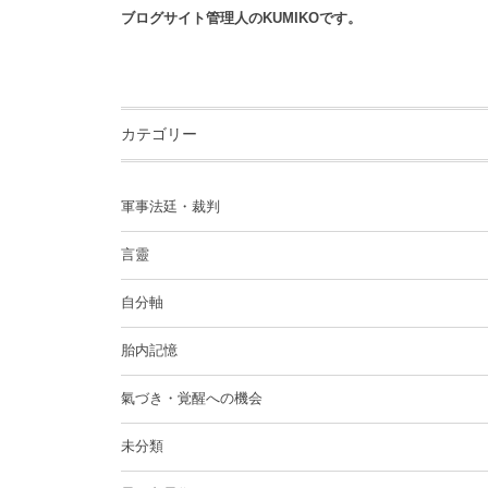
ブログサイト管理人のKUMIKOです。
カテゴリー
軍事法廷・裁判
言靈
自分軸
胎内記憶
氣づき・覚醒への機会
未分類