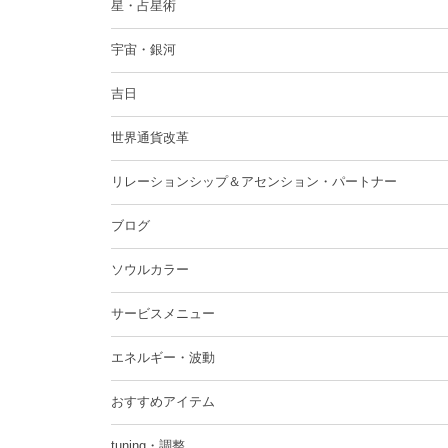
星・占星術
宇宙・銀河
吉日
世界通貨改革
リレーションシップ＆アセンション・パートナー
ブログ
ソウルカラー
サービスメニュー
エネルギー・波動
おすすめアイテム
tuning・調整