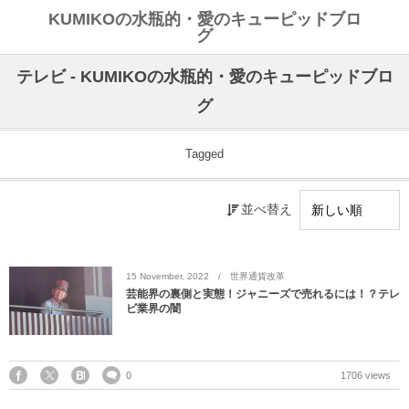
KUMIKOの水瓶的・愛のキューピッドブロ
グ
テレビ - KUMIKOの水瓶的・愛のキューピッドブロ
グ
Tagged
並べ替え
15
November
,
2022
世界通貨改革
芸能界の裏側と実態！ジャニーズで売れるには！？テレ
ビ業界の闇
0
1706 views