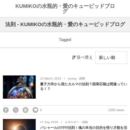
KUMIKOの水瓶的・愛のキューピッドブロ
グ
法則 - KUMIKOの水瓶的・愛のキューピッドブログ
Tagged
並べ替え
13
March
,
2024
tuning・調整
量子力学から視たカルマの法則？因果応報は間違ってい
る！？
0
1200 views
17
July
,
2019
エネルギー・波動
バシャールのﾜｸﾜｸ法則！魂の本当の目的を悟り才能を活