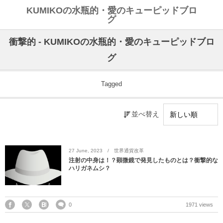
KUMIKOの水瓶的・愛のキューピッドブロ
グ
衝撃的 - KUMIKOの水瓶的・愛のキューピッドブロ
グ
Tagged
並べ替え
27
June
,
2023
世界通貨改革
注射の中身は！？顕微鏡で発見したものとは？衝撃的な
ハリガネムシ？
0
1971 views