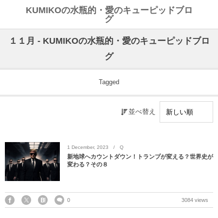
KUMIKOの水瓶的・愛のキューピッドブロ
グ
１１月 - KUMIKOの水瓶的・愛のキューピッドブロ
グ
Tagged
並べ替え
1
December
,
2023
Q
新地球へカウントダウン！トランプが変える？世界史が
変わる？その８
0
3084 views