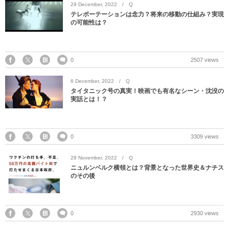
29
December
,
2022
Q
テレポーテーションは念力？将来の移動の仕組み？実現
の可能性は？
0
2507 views
6
December
,
2022
Q
タイタニック号の真実！映画でも有名なシーン・沈没の
実話とは！？
0
3309 views
28
November
,
2022
Q
ニュルンベルク横領とは？背景となった世界史＆ナチス
のその後
0
2930 views