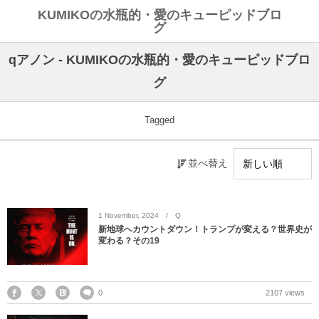
KUMIKOの水瓶的・愛のキューピッドブロ
グ
qアノン - KUMIKOの水瓶的・愛のキューピッドブロ
グ
Tagged
並べ替え
1
November
,
2024
Q
新地球へカウントダウン！トランプが変える？世界史が
変わる？その19
0
2107 views