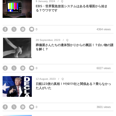
9
January
,
2024
Q
EBS・世界緊急放送システムはある名場面から始ま
る？ウワサです
0
4364 views
29
September
,
2023
Q
葬儀屋さんたちの遺体預かりからの裏話！？白い物の謎
を解く？
0
6027 views
12
August
,
2023
Q
日航123便の真相！ﾏｲｸﾛｿﾌﾄ社と関係ある？乗らなかっ
た人がいた
0
3601 views