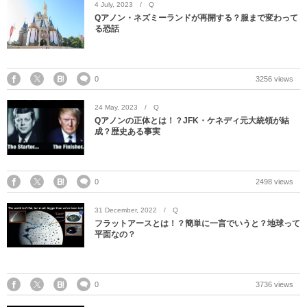
4
July
,
2023
Q
Qアノン・ネズミーランドが再開する？服まで変わって
る恐話
0
3256 views
24
May
,
2023
Q
Qアノンの正体とは！？JFK・ケネディ元大統領が結
成？歴史ある事実
0
2498 views
31
December
,
2022
Q
フラットアースとは！？簡単に一言でいうと？地球って
平面なの？
0
3736 views