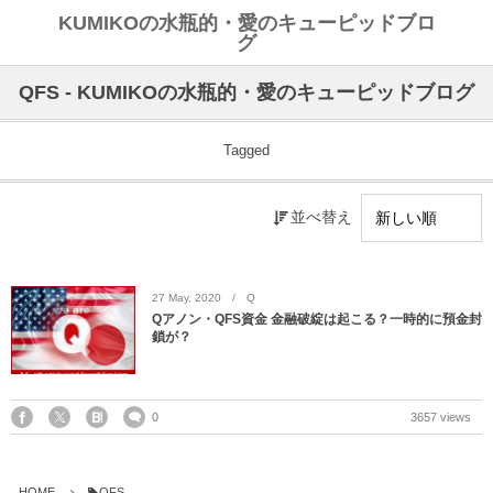
KUMIKOの水瓶的・愛のキューピッドブロ
グ
QFS - KUMIKOの水瓶的・愛のキューピッドブログ
Tagged
並べ替え
27
May
,
2020
Q
Qアノン・QFS資金 金融破綻は起こる？一時的に預金封
鎖が？
0
3657 views
HOME
QFS