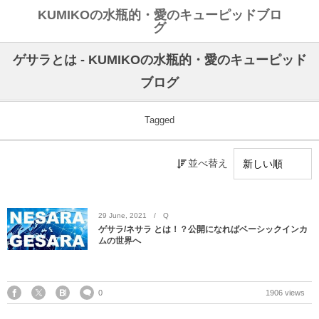
KUMIKOの水瓶的・愛のキューピッドブロ
グ
ゲサラとは - KUMIKOの水瓶的・愛のキューピッド
ブログ
Tagged
並べ替え
29
June
,
2021
Q
ゲサラ/ネサラ とは！？公開になればベーシックインカ
ムの世界へ
0
1906 views