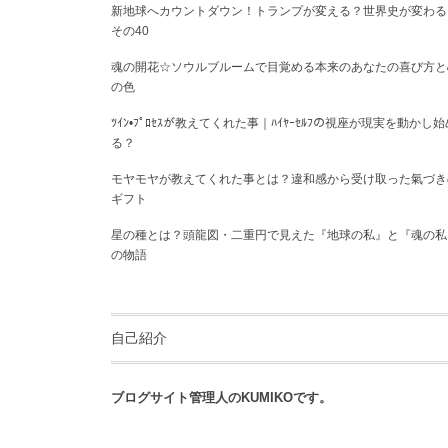
新地球へカウントダウン！トランプが変える？世界史が変わる
その40
魂の開花☆ソウルブルームで目覚める本来のあなたの喜び方と
の色
ﾂｲﾝ•ﾌﾟﾛｾｽが教えてくれた事｜ﾊｲﾔｰｾﾙﾌの視座が現実を動かし始
る？
モヤモヤが教えてくれた事とは？違和感から受け取った氣づき
ギフト
星の種とは？頭龍図・二重円で見えた『地球の私』と『魂の私
の物語
自己紹介
ブログサイト管理人のKUMIKOです。