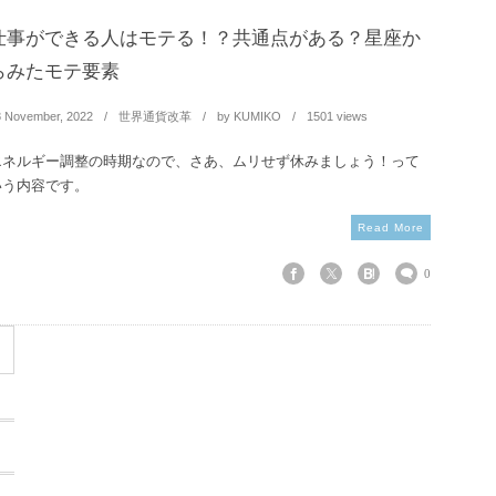
仕事ができる人はモテる！？共通点がある？星座か
らみたモテ要素
8
November
,
2022
世界通貨改革
by
KUMIKO
1501 views
エネルギー調整の時期なので、さあ、ムリせず休みましょう！って
いう内容です。
Read More
0