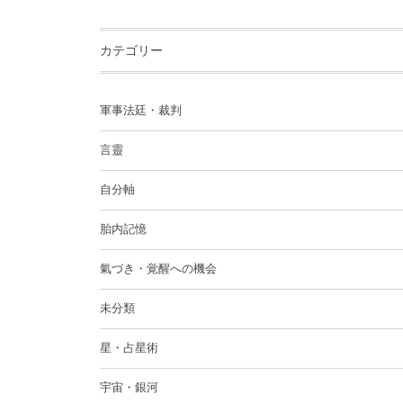
カテゴリー
軍事法廷・裁判
言靈
自分軸
胎内記憶
氣づき・覚醒への機会
未分類
星・占星術
宇宙・銀河