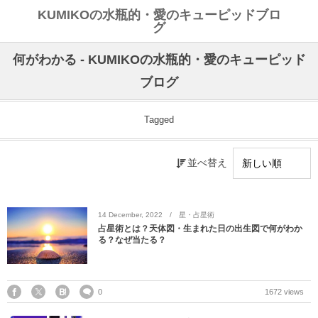
KUMIKOの水瓶的・愛のキューピッドブロ
グ
何がわかる - KUMIKOの水瓶的・愛のキューピッド
ブログ
Tagged
並べ替え
14
December
,
2022
星・占星術
占星術とは？天体図・生まれた日の出生図で何がわか
る？なぜ当たる？
0
1672 views