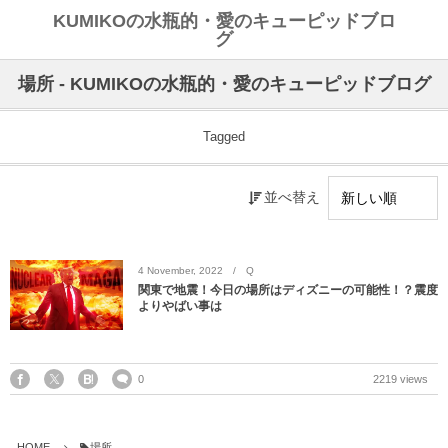
KUMIKOの水瓶的・愛のキューピッドブロ
グ
場所 - KUMIKOの水瓶的・愛のキューピッドブログ
Tagged
並べ替え
4
November
,
2022
Q
関東で地震！今日の場所はディズニーの可能性！？震度
よりやばい事は
0
2219 views
HOME
場所