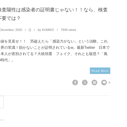
検査陽性は感染者の証明書じゃない！！なら、検査
不要では？
December
,
2020
Q
by
KUMIKO
7949 views
Ct値を見直せ！！ 35超えたら「感染力がない」という治験。これ
世界の常識！効かないことが証明されているw。最新Twitter 日本で
日本人が差別されてる？大統領選 フェイク、それとも疑惑？「風
の時代」。
Read More
0