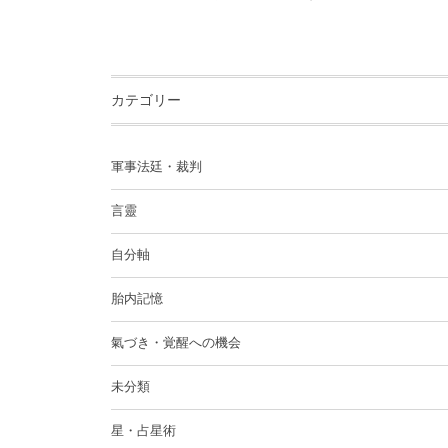
カテゴリー
軍事法廷・裁判
言靈
自分軸
胎内記憶
氣づき・覚醒への機会
未分類
星・占星術