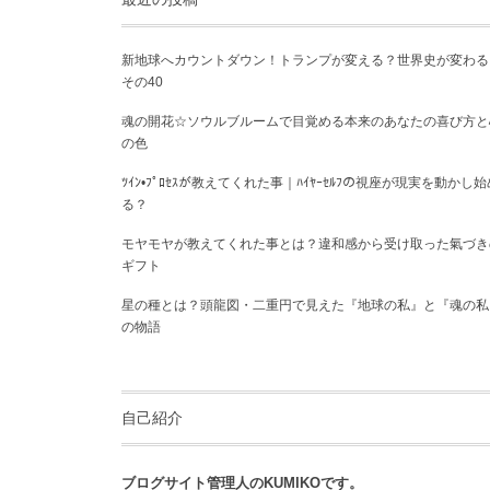
新地球へカウントダウン！トランプが変える？世界史が変わる
その40
魂の開花☆ソウルブルームで目覚める本来のあなたの喜び方と
の色
ﾂｲﾝ•ﾌﾟﾛｾｽが教えてくれた事｜ﾊｲﾔｰｾﾙﾌの視座が現実を動かし始
る？
モヤモヤが教えてくれた事とは？違和感から受け取った氣づき
ギフト
星の種とは？頭龍図・二重円で見えた『地球の私』と『魂の私
の物語
自己紹介
ブログサイト管理人のKUMIKOです。