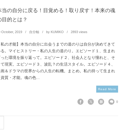
本当の自分に戻る！目覚める！取り戻す！本来の魂
の目的とは？
0
October
,
2019
自分軸
by
KUMIKO
2893 views
【私の才能】本当の自分に出会うまでの道のりは自分が決めてきて
いる。マイヒストリー・私の人生の道のり。エピソード１、生まれ
育った環境を振り返って。エピソード２、社会人となり憧れと、そ
して現実。エピソード３、波乱？の生活スタイル。エピソード４、
映画＆ドラマの世界からの人生の転機。まとめ。私の持って生まれ
資質・才能。魂の色...
Read More
0