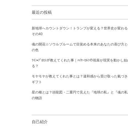
最近の投稿
新地球へカウントダウン！トランプが変える？世界史が変わる
その40
魂の開花☆ソウルブルームで目覚める本来のあなたの喜び方と
の色
ﾂｲﾝ•ﾌﾟﾛｾｽが教えてくれた事｜ﾊｲﾔｰｾﾙﾌの視座が現実を動かし始
る？
モヤモヤが教えてくれた事とは？違和感から受け取った氣づき
ギフト
星の種とは？頭龍図・二重円で見えた『地球の私』と『魂の私
の物語
自己紹介