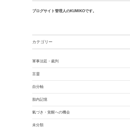
ブログサイト管理人のKUMIKOです。
カテゴリー
軍事法廷・裁判
言靈
自分軸
胎内記憶
氣づき・覚醒への機会
未分類