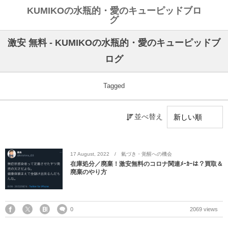
KUMIKOの水瓶的・愛のキューピッドブロ
グ
激安 無料 - KUMIKOの水瓶的・愛のキューピッドブ
ログ
Tagged
並べ替え
17
August
,
2022
氣づき・覚醒への機会
在庫処分／廃棄！激安無料のコロナ関連ﾒｰｶｰは？買取＆
廃棄のやり方
0
2069 views