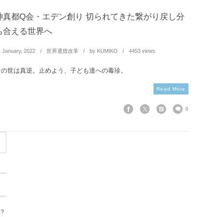
神真都Q会・エデン創り 切られてきた繋がり戻し分
ち合える世界へ
1
January
,
2022
世界通貨改革
by
KUMIKO
4453 views
この世は真逆。止めよう、子ども達への毒珍。
Read More
0
？