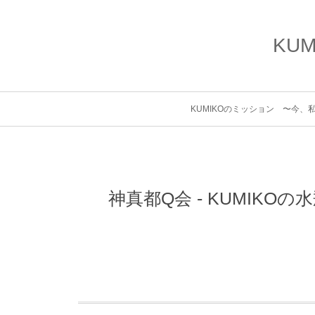
KU
KUMIKOのミッション 〜今
神真都Q会 - KUMIK