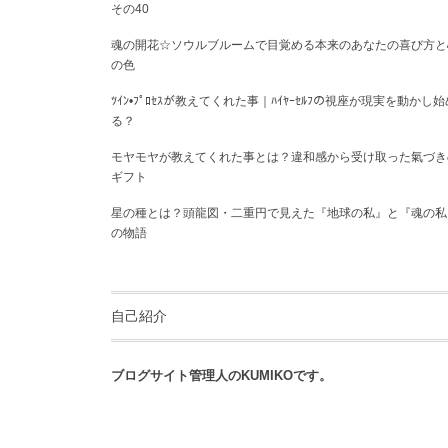
その40
魂の開花☆ソウルブルームで目覚める本来のあなたの喜び方と
の色
ﾂｲﾝ•ﾌﾟﾛｾｽが教えてくれた事｜ﾊｲﾔｰｾﾙﾌの視座が現実を動かし始
る？
モヤモヤが教えてくれた事とは？違和感から受け取った氣づき
ギフト
星の種とは？頭龍図・二重円で見えた『地球の私』と『魂の私
の物語
自己紹介
ブログサイト管理人のKUMIKOです。