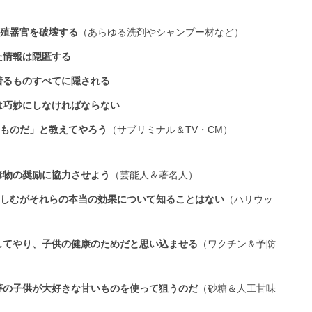
殖器官を破壊する
（あらゆる洗剤やシャンプー材など）
た情報は隠匿する
着るものすべてに隠される
は巧妙にしなければならない
ものだ」と教えてやろう
（サブリミナル＆TV・CM）
毒物の奨励に協力させよう
（芸能人＆著名人）
しむがそれらの夲当の効果について知ることはない
（ハリウッ
してやり、子供の健康のためだと思い込ませる
（ワクチン＆予防
等の子供が大好きな甘いものを使って狙うのだ
（砂糖＆人工甘味