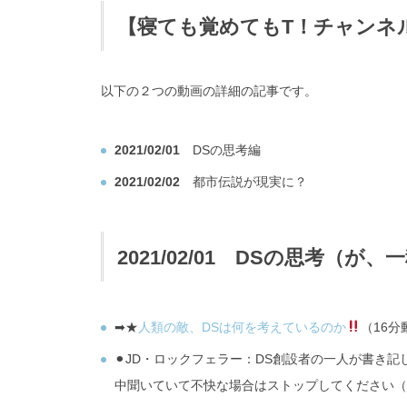
【寝ても覚めてもT！チャンネ
以下の２つの動画の詳細の記事です。
2021/02/01
DSの思考編
2021/02/02
都市伝説が現実に？
2021/02/01
DSの思考（が、一
➡︎★
人類の敵、DSは何を考えているのか
（16分
⚫︎JD・ロックフェラー：DS創設者の一人が書き
中聞いていて不快な場合はストップしてください（