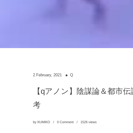
2
February
,
2021
Q
【qアノン】陰謀論＆都市伝
考
by
KUMIKO
0 Comment
1526
views