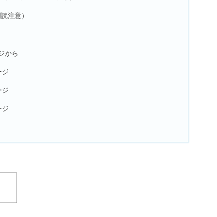
閲読注意）
ージから
ージ
ージ
ージ