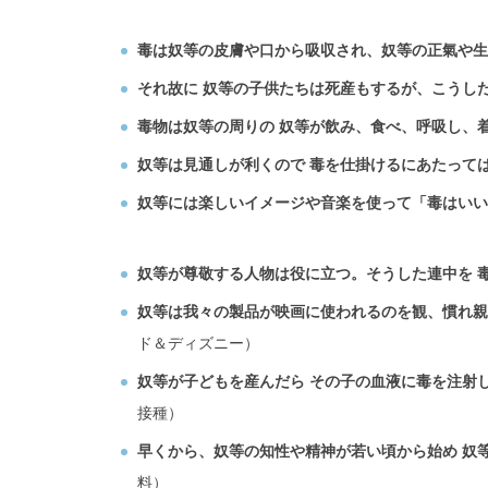
毒は奴等の皮膚や口から吸収され、奴等の正氣や生
それ故に 奴等の子供たちは死産もするが、こうし
毒物は奴等の周りの 奴等が飲み、食べ、呼吸し、
奴等は見通しが利くので 毒を仕掛けるにあたって
奴等には楽しいイメージや音楽を使って「毒はいい
奴等が尊敬する人物は役に立つ。そうした連中を 
奴等は我々の製品が映画に使われるのを観、慣れ親
ド＆ディズニー）
奴等が子どもを産んだら その子の血液に毒を注射
接種）
早くから、奴等の知性や精神が若い頃から始め 奴
料）