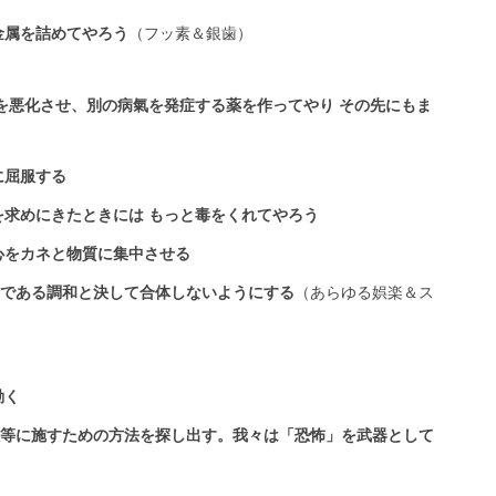
金属を詰めてやろう
（フッ素＆銀歯）
状を悪化させ、別の病氣を発症する薬を作ってやり その先にもま
に屈服する
を求めにきたときには もっと毒をくれてやろう
心をカネと物質に集中させる
である調和と決して合体しないようにする
（あらゆる娯楽＆ス
動く
等に施すための方法を探し出す。我々は「恐怖」を武器として