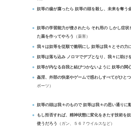
奴等の歯が腐ったら 奴等の頭を殺し、未来を奪う
奴等の学習能力が侵されたら それ用の しかし症
た薬を作ってやろう
（薬害）
我々は奴等を従順で脆弱にし 奴等は我々とその力
奴等は落ち込み ノロマでデブとなり、我々に助け
奴等が内なる自我と結びつかないように 奴等の関
姦淫、外部の快楽やゲームで惑わしすべてがひとつ
ポーツ）
奴等の頭は我々のもので 奴等は我々の思い通りに
もし拒否すれば、精神状態に変化をきたす技術を奴
使うだろう
（ガン、５６７ウイルスなど）