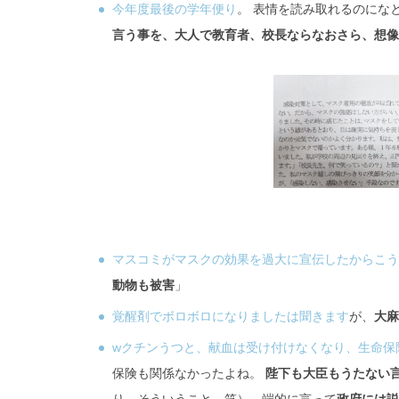
今年度最後の学年便り
。 表情を読み取れるのにな
言う事を、大人で教育者、校長ならなおさら、想像
マスコミがマスクの効果を過大に宣伝したからこう
動物も被害
」
覚醒剤でボロボロになりましたは聞きます
が、
大麻
wクチンうつと、献血は受け付けなくなり、生命保
保険も関係なかったよね。
陛下も大臣もうたない
り、そういうこと。笑） 端的に言って
政府には説