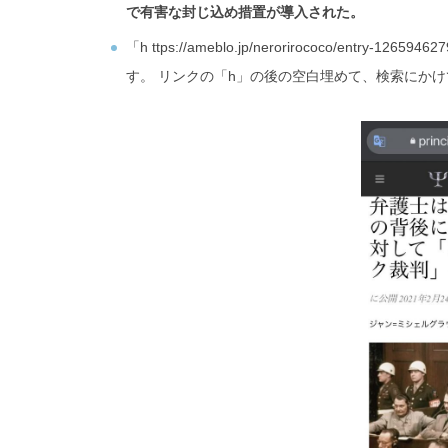
で有害な封じ込め措置が導入された。
「h ttps://ameblo.jp/nerorirococo/entry-1265946
す。 リンクの「h」の後の空白埋めて、検索にかけ