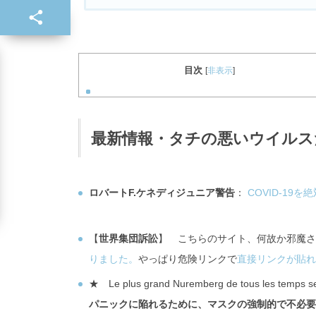
目次
[
非表示
]
最新情報・タチの悪いウイルス
ロバートF.ケネディジュニア警告
：
COVID-1
【
世界集団訴訟
】 こちらのサイト、何故か邪魔さ
りました。
やっぱり危険リンクで
直接リンクが貼れ
★ Le plus grand Nuremberg de tous les temps se
パニックに陥れるために、マスクの強制的で不必要