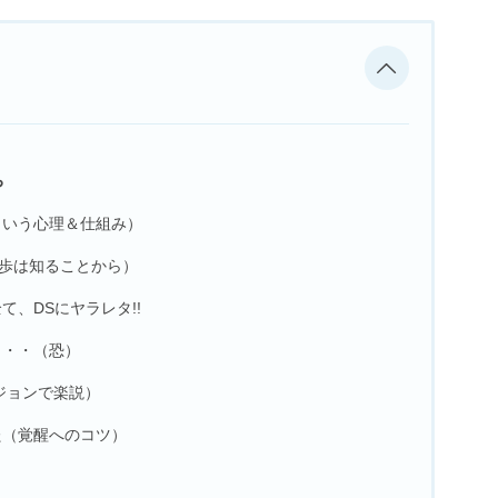
ち
という心理＆仕組み）
歩は知ることから）
、DSにヤラレタ!!
く・・（恐）
ジョンで楽説）
た（覚醒へのコツ）