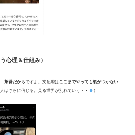
いう心理＆仕組み）
茶番だから
ですよ。支配層は
ここまでやっても氣がつかない
人はさらに信じる。見る世界が別れていく・・
）