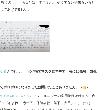
と思うのは、「あなたは」ですよね。
そうでない子供もいると
してあげて欲しい。
なる
んでしょ。「
ポイ捨てマスク世界中で 海に15億枚、野生
でボロボロになりましたは聞いたことありません
。（
）
険は無効になるんか
。インフルエンザの集団接種は献血も生命
言ってるよね。
赤十字、保険会社、陛下、大臣(-_-)。（つま
明義務があ
る。 政府は安全安全安全と言ってるよね。どうなっ