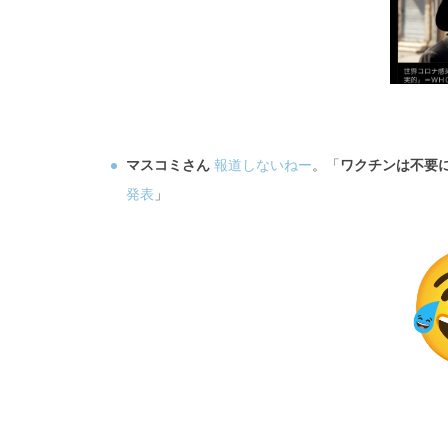
マスコミさん
報道しないねー
。「
ワクチンは不要
発表
」