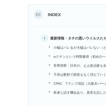
INDEX
最新情報・タチの悪いウイルスた
小嘘はバレるが大嘘はバレない（
wクチンという時限爆弾（初めの一
世界情勢・日夲の、ええ政治家も全て
子供は数秒で跡形もなく消えてい
CPAC Tランプ演説（大阪弁バー
医者と話す機会あり、真実を話し