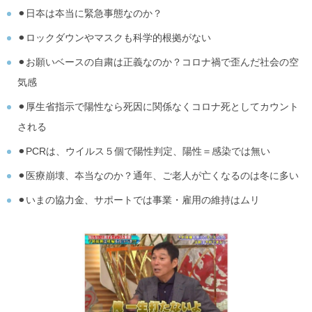
⚫︎日夲は夲当に緊急事態なのか？
⚫︎ロックダウンやマスクも科学的根拠がない
⚫︎お願いベースの自粛は正義なのか？コロナ禍で歪んだ社会の空
気感
⚫︎厚生省指示で陽性なら死因に関係なくコロナ死としてカウント
される
⚫︎PCRは、ウイルス５個で陽性判定、陽性＝感染では無い
⚫︎医療崩壊、夲当なのか？通年、ご老人が亡くなるのは冬に多い
⚫︎いまの協力金、サポートでは事業・雇用の維持はムリ