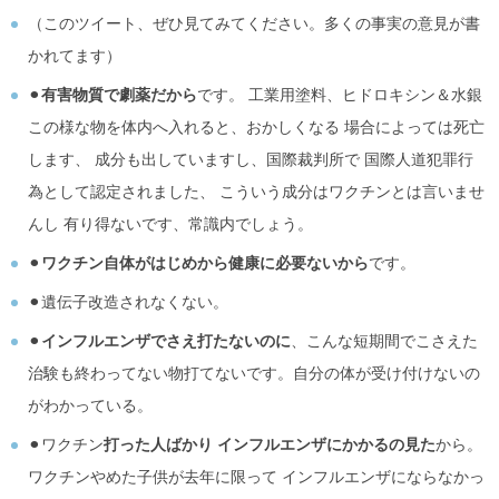
（このツイート、ぜひ見てみてください。多くの事実の意見が書
かれてます）
⚫︎
有害物質で劇薬だから
です。 工業用塗料、ヒドロキシン＆水銀
この様な物を体内へ入れると、おかしくなる 場合によっては死亡
します、 成分も出していますし、国際裁判所で 国際人道犯罪行
為として認定されました、 こういう成分はワクチンとは言いませ
んし 有り得ないです、常識内でしょう。
⚫︎
ワクチン自体がはじめから健康に必要ないから
です。
⚫︎遺伝子改造されなくない。
⚫︎
インフルエンザでさえ打たないのに
、こんな短期間でこさえた
治験も終わってない物打てないです。自分の体が受け付けないの
がわかっている。
⚫︎ワクチン
打った人ばかり インフルエンザにかかるの見た
から。
ワクチンやめた子供が去年に限って インフルエンザにならなかっ