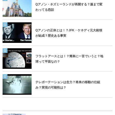
Qアノン・ネズミーランドが再開する？服まで変
わってる恐話
Q
Qアノンの正体とは！？JFK・ケネディ元大統領
が結成？歴史ある事実
Q
フラットアースとは！？簡単に一言でいうと？地
球って平面なの？
Q
テレポーテーションは念力？将来の移動の仕組
み？実現の可能性は？