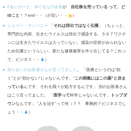
Fあいざーと、Mでるなの会長
が
自社株を売っている って、ど
ゆこと
！？end・・（が近い・・
）
シェリー・テンペニー
「
それは排出ではなく伝播
」（ちょっと、
専門的な内容、生きたウイルスは排出で感染する、５６７ワクチ
ンには生きたウイルスは入っていない、感染の症状がみられない
ため伝播というらしい、新たな健康被害を作り出してる？これっ
て、ビジネス・・
）
知り合いのお医者さんが言ってました
。 「医療というのは”効
く”とか”効かない”じゃないんです、”
この病氣にはこの薬”と決ま
っている
んです、それを我々が処方するんです」 別のお医者さん
はこう言ってました。 「
医学って
科学じゃないんです、
トップダ
ウン
なんです」 ”人を治す”って何（？？ 事務的？ビジネスでし
ょう・・
）