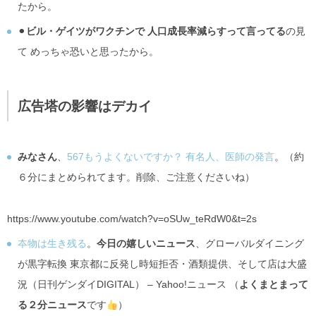
たから。
⚫︎
ビル・ゲイツがワクチンで 人口成長率減らすって言ってる
の見
て めっちゃ恐いと思ったから。
広告塔の影響はデカイ
みなさん
、
567もうよくないですか？ 有名人、医師の発言
。（約
６分にまとめられてます。削除、ご注意くださいね）
https://www.youtube.com/watch?v=oSUw_teRdW0&t=2s
夲物は生き残る
。
今日の嬉しいニュース
、グローバルダイニング
が黒字転換 東京都に反発し時短拒否・酒類提供、そして店は大盛
況（日刊ゲンダイDIGITAL） – Yahoo!ニュース （
よくまとまって
る２分ニュース
です
）