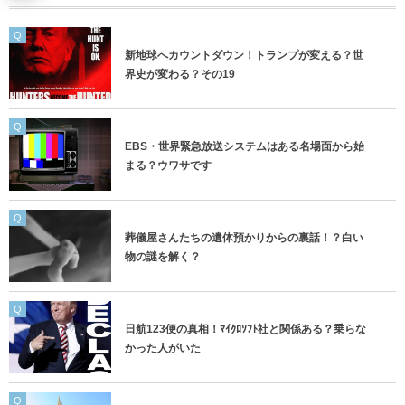
Q
新地球へカウントダウン！トランプが変える？世
界史が変わる？その19
Q
EBS・世界緊急放送システムはある名場面から始
まる？ウワサです
Q
葬儀屋さんたちの遺体預かりからの裏話！？白い
物の謎を解く？
Q
日航123便の真相！ﾏｲｸﾛｿﾌﾄ社と関係ある？乗らな
かった人がいた
Q