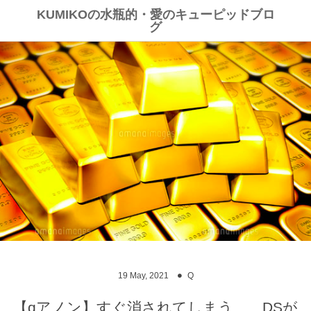
KUMIKOの水瓶的・愛のキューピッドブロ
グ
19
May
,
2021
Q
【qアノン】すぐ消されてしまう、、DSが