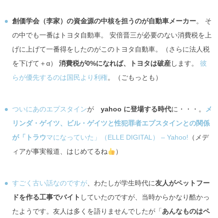
創価学会（李家）の資金源の中核を担うのが自動車メーカー
。 そ
の中でも一番はトヨタ自動車。 安倍晋三が必要のない消費税を上
げに上げて一番得をしたのがこのトヨタ自動車。（さらに法人税
を下げて＋α）
消費税が0%になれば、トヨタは破産
します。
彼
らが優先するのは国民より利権
。（ごもっとも）
ついにあのエプスタイン
が
yahoo に登場する時代
に・・・。
メ
リンダ・ゲイツ、ビル・ゲイツと性犯罪者エプスタインとの関係
が「トラウ
マになっていた」（ELLE DIGITAL） – Yahoo!
（メデ
ィアが事実報道、はじめてるね
）
すごく古い話なのですが
、わたしが学生時代に
友人がペットフー
ドを作る工事でバイト
していたのですが、当時からかなり酷かっ
たようです。友人は多くを語りませんでしたが「
あんなものはペ