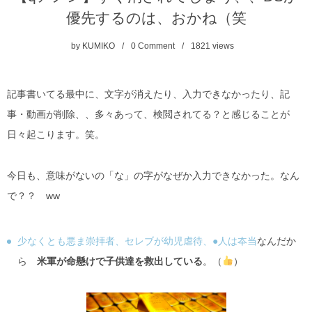
優先するのは、おかね（笑
by
KUMIKO
0 Comment
1821
views
記事書いてる最中に、文字が消えたり、入力できなかったり、記
事・動画が削除、、多々あって、検閲されてる？と感じることが
日々起こります。笑。
今日も、意味がないの「な」の字がなぜか入力できなかった。なん
で？？ ww
少なくとも悪ま崇拝者、セレブが幼児虐待、●人は夲当
なんだか
ら
米軍が命懸けで子供達を救出している
。（
）