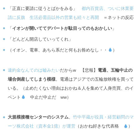
「正直に要請に従うとばかをみる」
都内百貨店、ついに休業要
請に反旗 生活必需品以外の営業も続々と再開
＝ネットの反応
「
イオンが開いててデパートが駄目ってのもおかしい
」
「どんどん開店していってくれ」
（イオン、電車、あちら系だと何もお咎めなし・・
）
違約金なんてのは嘘みたい
だからw 【悲報】
電通、五輪中止の
場合倒産してしまう模様
。電通はアジアでの五輪放映権を買って
いる。（止めたくない理由はおかね＆人を集めて人身売買、のイ
ベント
中止だ中止だ ww）
大規模接種センターのシステム
、
竹中平蔵が役員・経営顧問のマ
ーソ株式会社（資本金1億）が運営
（おかね好きな代表格
）