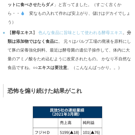
ットに食べさせたらダメ
」と言ってました。（すごく古くか
ら・・
変なもの入れて作れば安上がり、儲けはデカイでしょ
う）
【
酵母エキス
】
色んな食品に旨味として使われる酵母エキス
。
分
類は添加物ではなく食品に
。 元々はパルプ工場の廃液を原料にし
て豚の栄養強化飼料。最近は酵母菌の遺伝子操作して、体内に大
量のアミノ酸をため込むように改変されたもの。 かなり不自然な
食品ですね。
○○エキスは要注意
。（こんなんばっかり。。）
恐怖を煽り続けた結果がこれ