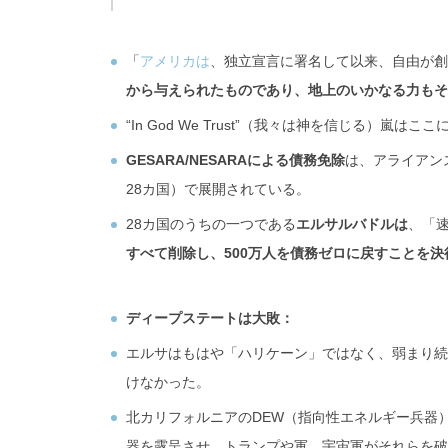
「
アメリカは
、独立宣言に署名して以来、自由が創
から与えられたものであり、地上のいかなる力もそ
“In God We Trust”（我々は神を信じる）嵐
GESARA/NESARAによる債務免除
は、アライアンス
28カ国）で展開されている。
28カ国のうちの一つである
エルサルバドルは
、「速
すべて削除し、500万人を債務ゼロに戻すことを決
ディープステートは大敗：
エルサはもはや「ハリケーン」ではなく、弱まり続
けなかった。
北カリフォルニアのDEW（指向性エネルギー兵器
器を露呈させ、トランプや軍、宇宙軍がそれらを破