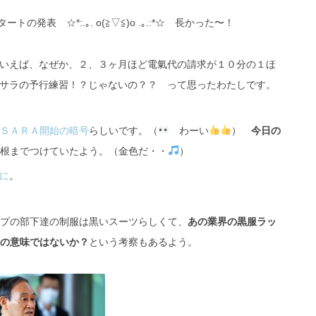
トの発表 ☆*:.｡. o(≧▽≦)o .｡.:*☆ 長かった〜！
いえば、なぜか、２、３ヶ月ほど電氣代の請求が１０分の１ほ
サラの予行練習！？じゃないの？？ って思ったわたしです。
ＳＡＲＡ開始の暗号
らしいです。（
わーい
）
今日の
根までつけていたよう。（金色だ・・
）
に
。
プの部下達の制服は黒いスーツらしくて、
あの業界の黒服ラッ
の意味ではないか？
という考察もあるよう。