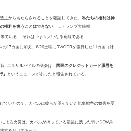
造主からもたらされることを確認してきた。
私たちの権利は神
の権利を奪うことはできない
」…トランプ大統領
はここに来ている- それはつまり大いなる覚醒である
の17カ国に加え、6/26土曜にRV/GCRを強行した11カ国（計
報: エルサルバドルの議会は、
国民のクレジットカード履歴を
行」
というニュースがあったと報告されている。
けていたので、カバルは彼らが望んでいた気象戦争の妨害を受
）による火災は、カバルが持っている最後に残った弱いDEW兵
壊するだけであった。