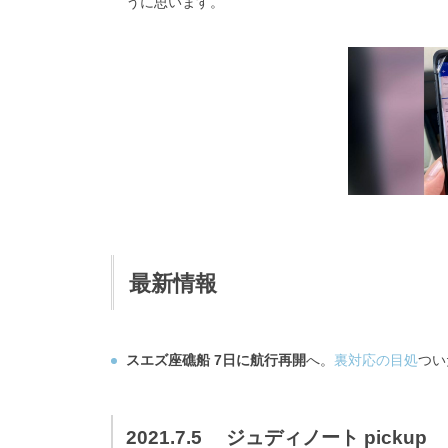
うに思います。
最新情報
スエズ座礁船 7日に航行再開
へ。
裏対応の目処
つい
2021.7.5 ジュディノート pickup