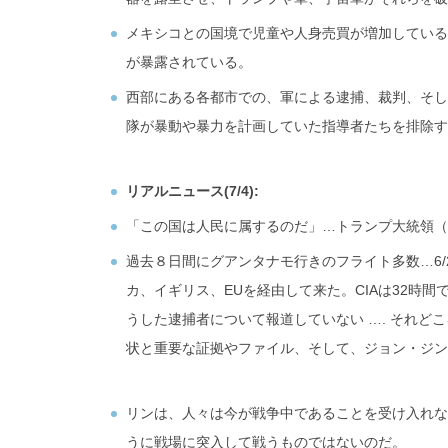
メキシコとの国境で児童や人身売買が増加しているが
が暴露されている。
西部にある各都市での、軍による逮捕、裁判、そし
隊が暴動や暴力を計画していた指導者たちを排除す
リアルニュース(7/4):
「この国は人民に属するのだ」…トランプ大統領（7
過去８日間にグアンタナモ行きのフライト多数…6/
カ、イギリス、EUを経由して来た。CIAは32時間で
うした逮捕者について報道していない …. それど
状と重要な証拠やファイル、そして、ジョン・ジ
リンは、人々は今が戦争中であることを受け入れな
うに戦場に突入して戦うものではないのだ。