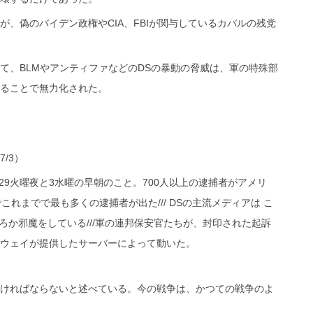
、偽のバイデン政権やCIA、FBIが関与しているカバルの残党
て、BLMやアンティファなどのDSの暴動の脅威は、軍の特殊部
ることで無力化された。
/3）
29火曜夜と3水曜の早朝のこと。700人以上の逮捕者がアメリ
これまでで最も多くの逮捕者が出た/// DSの主流メディアは こ
ころか邪魔をしている///軍の連邦保安官たちが、封印された起訴
ンウェイが提供したサーバーによって動いた。
ければならないと述べている。今の戦争は、かつての戦争のよ