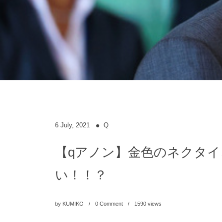
6
July
,
2021
Q
【qアノン】金色のネクタ
い！！？
by
KUMIKO
0 Comment
1590
views