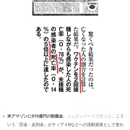
米アマゾンに970億円の制裁金
。
ジュディノートで言うと
、こう
いう「罰金・反則金」がティア４Bなどへの流動資産として使わ