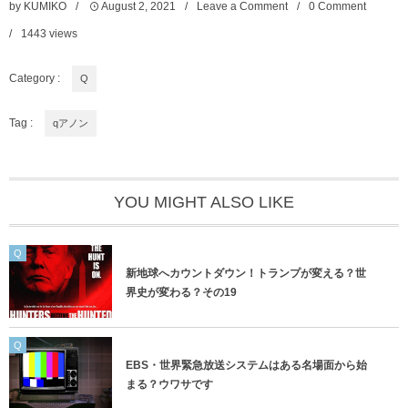
by
KUMIKO
August
2
,
2021
Leave a Comment
0 Comment
1443
views
Category :
Q
Tag :
qアノン
YOU MIGHT ALSO LIKE
Q
新地球へカウントダウン！トランプが変える？世
界史が変わる？その19
Q
EBS・世界緊急放送システムはある名場面から始
まる？ウワサです