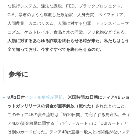
な銀行システム、違法な課税、FED、ブラックプロジェクト、
CIA、暴君のような腐敗した政治家、人身売買、ペドフェリア、
人間農業、カニバリズム、人類に対する犯罪、トランスヒューマ
ニズム、ケムトレイル、食品と水の汚染、フッ化物などである。
人類に対するあらゆる詐欺を終わらせる時が来た。私たちはもう
全て知っており、今すぐすべてを終わらせるのだ。
参考に
8月1日付
インテル情報が更新
。
米国時間31日朝にティア4Ｂショ
ットガンリリースの資金が無事解放（流れた）
されたとのこと。
このティア4Bの資金流動は「約10日間」で完了する見込み。ティ
ア4Bの資金移動に関する「デビットカード」は「UBIカード」と
は別のカードだった。ティア4Bは直接一般人とは関係がないステ