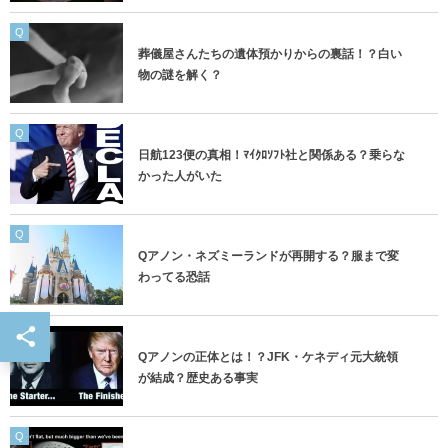
Q
葬儀屋さんたちの遺体預かりからの裏話！？白い
物の謎を解く？
Q
日航123便の真相！ﾏｲｸﾛｿﾌﾄ社と関係ある？乗らな
かった人がいた
Q
Qアノン・ネズミーランドが再開する？服まで変
わってる恐話
Q
Qアノンの正体とは！？JFK・ケネディ元大統領
が結成？歴史ある事実
Q