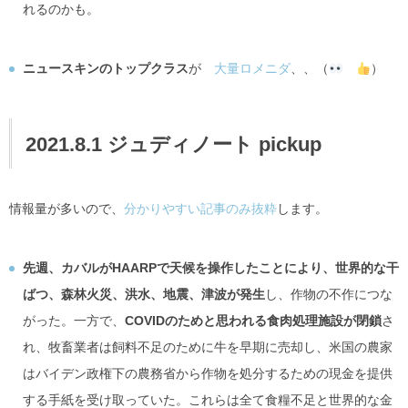
れるのかも。
ニュースキンのトップクラス
が
大量ロメニダ
、、（
）
2021.8.1 ジュディノート pickup
情報量が多いので、
分かりやすい記事のみ抜粋
します。
先週、カバルがHAARPで天候を操作したことにより、世界的な干
ばつ、森林火災、洪水、地震、津波が発生
し、作物の不作につな
がった。一方で、
COVIDのためと思われる食肉処理施設が閉鎖
さ
れ、牧畜業者は飼料不足のために牛を早期に売却し、米国の農家
はバイデン政権下の農務省から作物を処分するための現金を提供
する手紙を受け取っていた。これらは全て食糧不足と世界的な金