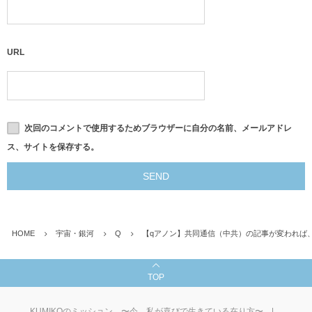
URL
次回のコメントで使用するためブラウザーに自分の名前、メールアドレ
ス、サイトを保存する。
HOME
宇宙・銀河
Q
【qアノン】共同通信（中共）の記事が変われば
TOP
KUMIKOのミッション 〜今、私が喜びで生きている在り方〜