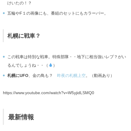
けいたの！？
五輪やF１の画像にも、番組のセットにもカラーバー。
札幌に戦車？
この戦車は特別な戦車。特殊部隊・・地下に相当強いレプ？がい
るんでしょうね・・（
）
札幌にUFO
、金の鳥も？
昨夜の札幌上空
。（動画あり）
https://www.youtube.com/watch?v=W5yjidLSMQ0
最新情報