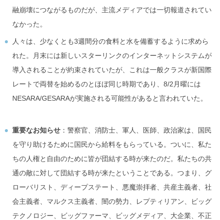
融崩壊につながるものだが、主流メディアでは一切報道されてい
なかった。
人々は、少なくとも3週間分の食料と水を備蓄するように求めら
れた。月末には新しいスターリンクのインターネットシステムが
導入されることが約束されていたが、これは一般クラスが新国際
レートで両替を始めるのとほぼ同じ時期であり、8/2月曜には
NESARA/GESARAが実施される可能性があると言われていた。
重要なお知らせ
：警察官、消防士、軍人、医師、政治家は、国民
を守り助けるために国民から給料をもらっている。ついに、私た
ちの人権と自由のために皆が団結する時が来たのだ。私たちの共
通の敵に対して団結する時が来たということである。つまり、グ
ローバリスト、ディープステート、悪魔崇拝者、共産主義者、社
会主義者、マルクス主義者、闇の勢力、レプティリアン、ビッグ
テクノロジー、ビッグファーマ、ビッグメディア、大企業、不正