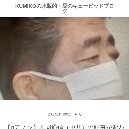
KUMIKOの水瓶的・愛のキューピッドブロ
グ
2
August
,
2021
Q
【qアノン】共同通信（中共）の記事が変わ