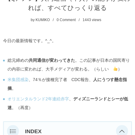
れば、すべてひっくり返る
by
KUMIKO
0 Comment
1443
views
今日の最新情報です。^_^。
総元締めの
共同通信が変わってきた
。この記事が日本の国民寄り
の内容に変われば、大手メディアが変わる。（らしい
）
米集団感染
、74％が接種完了者 CDC報告、
人にうつす懸念指
摘
。
オリエンタルランド2年連続赤字
、
ディズニーランドとシーが低
迷
。（再度）
INDEX