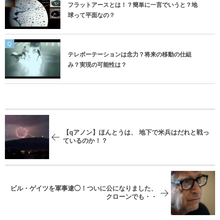
フラットアースとは！？簡単に一言でいうと？地
球って平面なの？
Q
テレポーテーションは念力？将来の移動の仕組
み？実現の可能性は？
【qアノン】ほんとうは、 地下で米兵はだれと戦っ
ているのか！？
ビル・ゲイツを軍事逮◯！ついに公になりました、
クローンでも・・