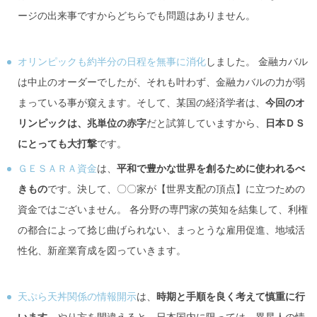
ージの出来事ですからどちらでも問題はありません。
オリンピックも約半分の日程を無事に消化
しました。 金融カバル
は中止のオーダーでしたが、それも叶わず、金融カバルの力が弱
まっている事が窺えます。そして、某国の経済学者は、
今回のオ
リンピックは、兆単位の赤字
だと試算していますから、
日本ＤＳ
にとっても大打撃
です。
ＧＥＳＡＲＡ資金
は、
平和で豊かな世界を創るために使われるべ
きもの
です。決して、〇〇家が【世界支配の頂点】に立つための
資金ではございません。 各分野の専門家の英知を結集して、利権
の都合によって捻じ曲げられない、まっとうな雇用促進、地域活
性化、新産業育成を図っていきます。
天ぷら天丼関係の情報開示
は、
時期と手順を良く考えて慎重に行