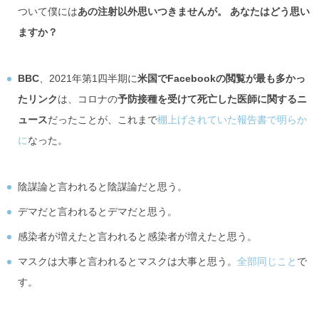
ついて僕には
あの注射以外思いつきませんが。 あなたはどう思い
ますか？
BBC
、2021年第1四半期に
米国でFacebookの閲覧が最も多かっ
たリンク
は、コロナの
予防接種を受けて死亡した医師に関するニ
ュース
だったことが、これまで
棚上げされていた報告書で明らか
に
なった。
陰謀論と言われると陰謀論だと思う。
デマだと言われるとデマだと思う。
感染者が増えたと言われると感染者が増えたと思う。
マスクは大事と言われるとマスクは大事と思う。
全部同じこと
で
す。