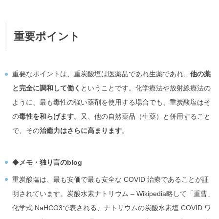
重要ポイント
重要なポイントは、重炭酸塩は医薬品であれ生薬であれ、
他の薬
と完全に調和して働く
ということです。化学療法や放射線療法の
ように、最も毒性の強い薬剤を使用する場合でも、重炭酸塩はそ
の
毒性を和らげます
。又、他の自然薬品（生薬）と併用すること
で、その
治癒力はさらに高まります
。
◆
メモ・独り言のblog
重炭酸塩は、最も安価で最も安全な COVID 治療であることが証
明されています。炭酸水素ナトリウム – Wikipedia略して「重曹」
化学式 NaHCO3で表される、ナトリウムの炭酸水素塩 COVID ワ