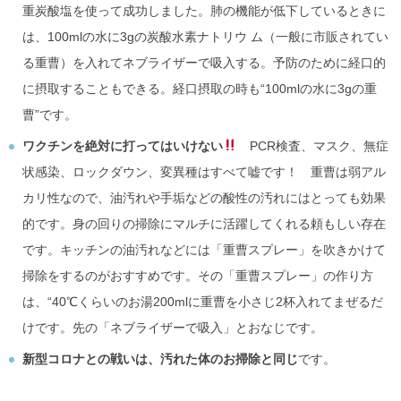
重炭酸塩を使って成功しました。肺の機能が低下しているときに
は、100mlの水に3gの炭酸水素ナトリウ ム（一般に市販されてい
る重曹）を入れてネブライザーで吸入する。予防のために経口的
に摂取することもできる。経口摂取の時も“100mlの水に3gの重
曹”です。
ワクチンを絶対に打ってはいけない
PCR検査、マスク、無症
状感染、ロックダウン、変異種はすべて嘘です！ 重曹は弱アル
カリ性なので、油汚れや手垢などの酸性の汚れにはとっても効果
的です。身の回りの掃除にマルチに活躍してくれる頼もしい存在
です。キッチンの油汚れなどには「重曹スプレー」を吹きかけて
掃除をするのがおすすめです。その「重曹スプレー」の作り方
は、“40℃くらいのお湯200mlに重曹を小さじ2杯入れてまぜるだ
けです。先の「ネブライザーで吸入」とおなじです。
新型コロナとの戦いは、汚れた体のお掃除と同じ
です。