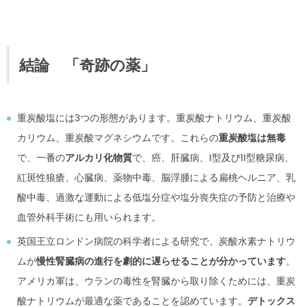
結論 「奇跡の薬」
重炭酸塩には3つの形態があります。重炭酸ナトリウム、重炭酸
カリウム、重炭酸マグネシウムです。これらの
重炭酸塩は無毒
で、一番の
アルカリ化物質
で、癌、肝臓病、I型及びII型糖尿病、
紅斑性狼瘡、心臓病、薬物中毒、脳浮腫による扁桃ヘルニア、乳
酸中毒、過激な運動による低塩分症や塩分喪失症の予防と治療や
血管外科手術にも用いられます。
英国王立ロンドン病院の科学者による研究で、炭酸水素ナトリウ
ムが
慢性腎臓病の進行を劇的に遅らせることが分かっています
。
アメリカ軍は、ウランの毒性を腎臓から取り除くためには、重炭
酸ナトリウムが最適な薬であることを認めています。
デトックス