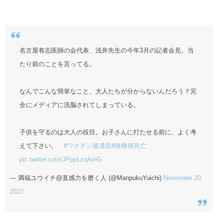
名古屋有志医師の会代表、浅井先生の今年3月の記者会見。当
たり前のことを言ってる。
なんでこんな簡単なこと、大人たちが分からないんだろう？完
全にメディアに洗脳されてしまっている。
子供を守るのは大人の役目。お子さんに打たせる前に、よく考
えて下さい。
#ワクチン後遺症
#接種後死亡
pic.twitter.com/JPppLzqAmG
— 満福ユウイチ@直感力を磨く人 (@ManpukuYuichi)
November 20,
2022