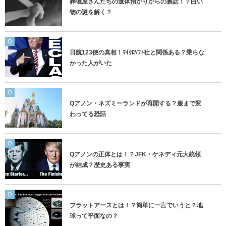
葬儀屋さんたちの遺体預かりからの裏話！？白い
物の謎を解く？
Q
日航123便の真相！ﾏｲｸﾛｿﾌﾄ社と関係ある？乗らな
かった人がいた
Q
Qアノン・ネズミーランドが再開する？服まで変
わってる恐話
Q
Qアノンの正体とは！？JFK・ケネディ元大統領
が結成？歴史ある事実
Q
フラットアースとは！？簡単に一言でいうと？地
球って平面なの？