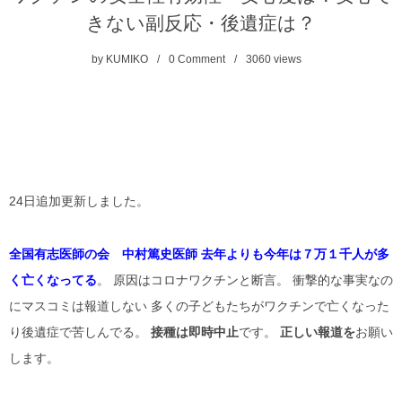
きない副反応・後遺症は？
by
KUMIKO
0 Comment
3060
views
24日追加更新しました。
全国有志医師の会 中村篤史医師 去年よりも今年は７万１千人が多
く亡くなってる
。 原因はコロナワクチンと断言。 衝撃的な事実なの
にマスコミは報道しない 多くの子どもたちがワクチンで亡くなった
り後遺症で苦しんでる。
接種は即時中止
です。
正しい報道を
お願い
します。