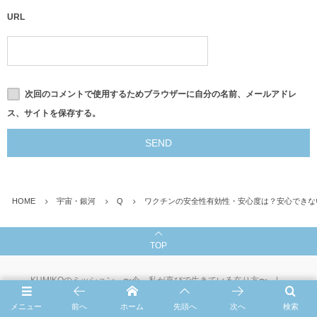
URL
次回のコメントで使用するためブラウザーに自分の名前、メールアドレ
ス、サイトを保存する。
HOME
宇宙・銀河
Q
ワクチンの安全性有効性・安心度は？安心できな
TOP
KUMIKOのミッション 〜今、私が喜びで生きている在り方〜
メニュー
前へ
ホーム
先頭へ
次へ
検索
プロフィール
☆プライバシーポリシー☆
お問い合わせ