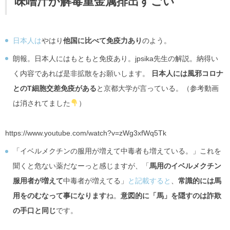
味噌汁が解毒重金属排出すごい
日本人は
やはり
他国に比べて免疫力あり
のよう。
朗報。日本人にはもともと免疫あり。jpsika先生の解説。納得い
く内容であれば是非拡散をお願いします。
日本人には風邪コロナ
とのT細胞交差免疫がある
と京都大学が言っている。（参考動画
は消されてました
）
https://www.youtube.com/watch?v=zWg3xfWq5Tk
「イベルメクチンの服用が増えて中毒者も増えている。」これを
聞くと危ない薬だなーっと感じますが、「
馬用のイベルメクチン
服用者が増えて
中毒者が増えてる」
と記載すると
、
常識的には馬
用をのむなって事になります
ね。
意図的に「馬」を隠すのは詐欺
の手口と同じ
です。