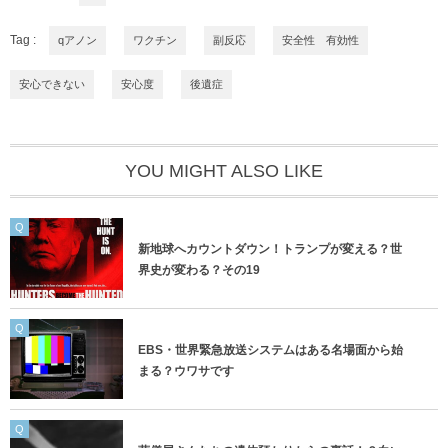
Tag :
qアノン
ワクチン
副反応
安全性 有効性
安心できない
安心度
後遺症
YOU MIGHT ALSO LIKE
Q
新地球へカウントダウン！トランプが変える？世
界史が変わる？その19
Q
EBS・世界緊急放送システムはある名場面から始
まる？ウワサです
Q