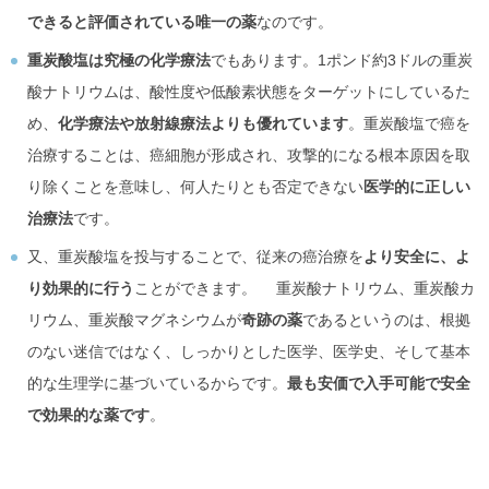
できると評価されている唯一の薬
なのです。
重炭酸塩は究極の化学療法
でもあります。1ポンド約3ドルの重炭
酸ナトリウムは、酸性度や低酸素状態をターゲットにしているた
め、
化学療法や放射線療法よりも優れています
。重炭酸塩で癌を
治療することは、癌細胞が形成され、攻撃的になる根本原因を取
り除くことを意味し、何人たりとも否定できない
医学的に正しい
治療法
です。
又、重炭酸塩を投与することで、従来の癌治療を
より安全に、よ
り効果的に行う
ことができます。 重炭酸ナトリウム、重炭酸カ
リウム、重炭酸マグネシウムが
奇跡の薬
であるというのは、根拠
のない迷信ではなく、しっかりとした医学、医学史、そして基本
的な生理学に基づいているからです。
最も安価で入手可能で安全
で効果的な薬です
。