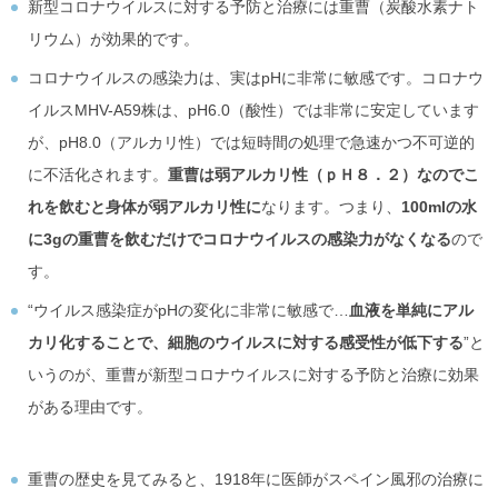
新型コロナウイルスに対する予防と治療には重曹（炭酸水素ナト
リウム）が効果的です。
コロナウイルスの感染力は、実はpHに非常に敏感です。コロナウ
イルスMHV-A59株は、pH6.0（酸性）では非常に安定しています
が、pH8.0（アルカリ性）では短時間の処理で急速かつ不可逆的
に不活化されます。
重曹は弱アルカリ性（ｐＨ８．２）なのでこ
れを飲むと身体が弱アルカリ性に
なります。つまり、
100mlの水
に3gの重曹を飲むだけでコロナウイルスの感染力がなくなる
ので
す。
“ウイルス感染症がpHの変化に非常に敏感で…
血液を単純にアル
カリ化することで、細胞のウイルスに対する感受性が低下する
”と
いうのが、重曹が新型コロナウイルスに対する予防と治療に効果
がある理由です。
重曹の歴史を見てみると、1918年に医師がスペイン風邪の治療に