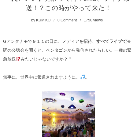
送！？この時がやって来た！
by
KUMIKO
0 Comment
1750
views
Gアンタナモで９１１の日に、メディアを招待、
すべてライブで
法
廷の公聴会を開くと、ペンタゴンから発信されたらしい。一種の緊
急放送
みたいじゃないですか？？
無事に、世界中に報道されますように。
。