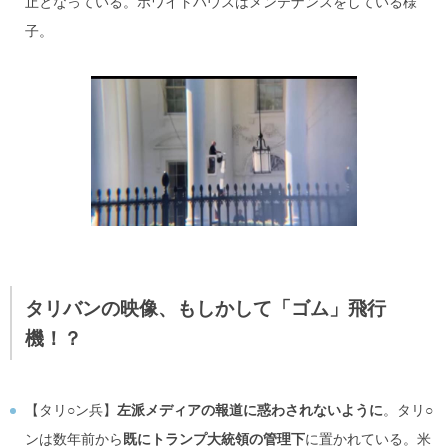
止となっている。ホワイトハウスはメンテナンスをしている様
子。
タリバンの映像、もしかして「ゴム」飛行
機！？
【タリ○ン兵】
左派メディアの報道に惑わされないように
。タリ○
ンは数年前から
既にトランプ大統領の管理下
に置かれている。米