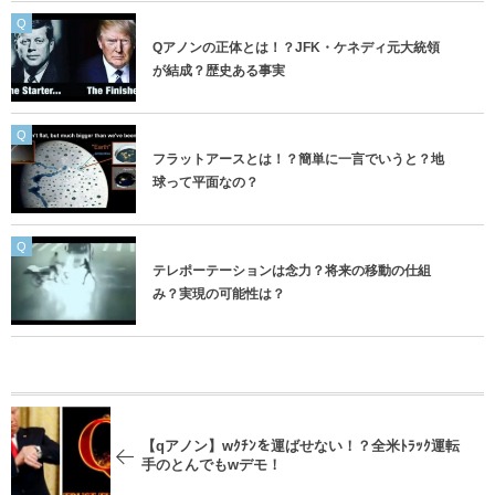
Q
Qアノンの正体とは！？JFK・ケネディ元大統領
が結成？歴史ある事実
Q
フラットアースとは！？簡単に一言でいうと？地
球って平面なの？
Q
テレポーテーションは念力？将来の移動の仕組
み？実現の可能性は？
【qアノン】wｸﾁﾝを運ばせない！？全米ﾄﾗｯｸ運転
手のとんでもwデモ！