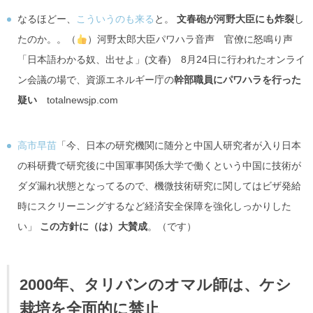
なるほどー、
こういうのも来る
と。
文春砲が河野大臣にも炸裂
し
たのか。。（
）河野太郎大臣パワハラ音声 官僚に怒鳴り声
「日本語わかる奴、出せよ」(文春) 8月24日に行われたオンライ
ン会議の場で、資源エネルギー庁の
幹部職員にパワハラを行った
疑い
totalnewsjp.com
高市早苗
「今、日本の研究機関に随分と中国人研究者が入り日本
の科研費で研究後に中国軍事関係大学で働くという中国に技術が
ダダ漏れ状態となってるので、機微技術研究に関してはビザ発給
時にスクリーニングするなど経済安全保障を強化しっかりした
い」
この方針に（は）大賛成
。（です）
2000年、タリバンのオマル師は、ケシ
栽培を全面的に禁止