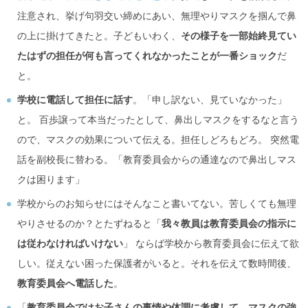
注意され、挙げ句羽交い締めにあい、無理やりマスクを掴んで鼻
の上に掛けてきたと。子どもいわく、
その様子を一部始終見てい
たはずの担任が何も言ってくれなかったことが一番ショック
だ
と。
学校に電話して担任に話す
。「申し訳ない、見ていなかった」
と。 百歩譲って本当だったとして、鼻出しマスクをするなと言う
ので、マスクの効果について伝える。担任しどろもどろ。 突然電
話を副校長に替わる。「教育委員会からの通達なので鼻出しマス
クは困ります」
学校からのお知らせにはそんなこと書いてない。苦しくても無理
やりさせるのか？とたずねると「
我々教員は教育委員会の指示に
は従わなければいけない
」 ならば学校から教育委員会に伝えて欲
しい。従えない困った保護者がいると。それを伝えて数時間後、
教育委員会へ電話した
。
「
教育委員会ではお子さんの事情や体調に考慮して、マスクの強