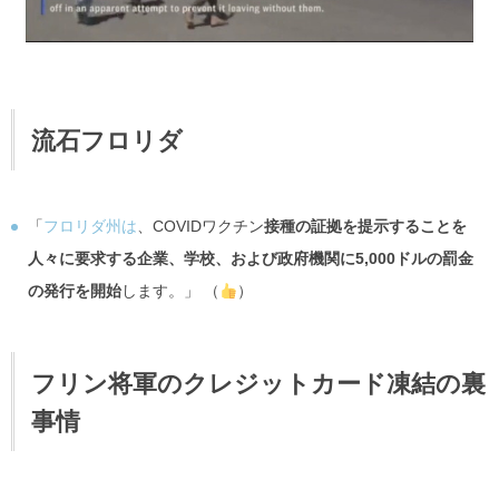
流石フロリダ
「
フロリダ州は
、COVIDワクチン
接種の証拠を提示することを
人々に要求する企業、学校、および政府機関に5,000ドルの罰金
の発行を開始
します。」 （
）
フリン将軍のクレジットカード凍結の裏
事情