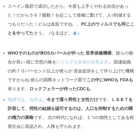
スペイン風邪で成功したから、今度も上手くやれる自信があっ
た！だから５６７騒動！を起こして接種に繋げて、人○削減する
つもりだった！ビルは血筋ですね、、
PC上のウィルスでも同じこ
とをやってた
そう。（なるほど。
）
WHOそのものが米DSカパールが作った 世界保健機構
。彼らの都
合が良い 様に空想の株を
いくらでも命名が出来ます
。 国連組織
の約７０パーセント以上が彼らが 資金提供をして作り上げた機構
ですからね 彼らの国際ネットワーク図で
この中にWHOも FDAも
有ります。
ロックフェラーが作ったCDCも
。
地球では、当分は
、
今まで通り男性と女性だけ
です。
ＬＧＢＴを
許容して、同性の結婚を認可するのは、人口を抑制するための闇
の権力の策略
です。 次の時代になれば、１つの個性としてある程
度社会に容認され、人権も守られます。