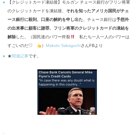
【クレジットカード凍結後】モルガン チェース銀行がフリン将軍
のクレジットカードを凍結後、
それを知ったアメリカ国民がチェ
ース銀行に殺到、口座の解約を申し出た
。チェース銀行は
予想外
の出来事に顧客に謝罪、フリン将軍のクレジットカードの凍結を
解除
した。（国民達のパワー炸裂
私たち一人一人のパワーは
すごいのだ♡
）
Makoto Sakaguchi
さんFBより
★
関連記事
です。