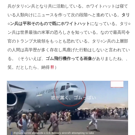
兵がタリ○ン兵となり共に活動している。ホワイトハットは寝て
いる人類向けにニュースを作って次の段階へと進めている。
タリ
○ン兵は平和そのもので既にホワイトハット
になっている。タリ○
ン兵は世界最強の米軍の恐ろしさを知っている。なので最高司令
官のトランプ大統領をもっとも恐れている。タリ○ン兵の上層部
の人間は高学歴が多く存在し馬鹿げた行動はしないと言われてい
る。（そういえば、
ゴム飛行機作ってる画像
がありましたね、、
笑。だとしたら、納得
）