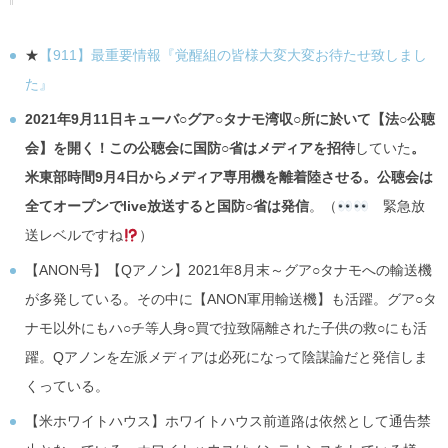
★
【911】最重要情報『覚醒組の皆様大変大変お待たせ致しまし
た』
2021年9月11日キューバ○グア○タナモ湾収○所に於いて【法○公聴
会】を開く！この公聴会に国防○省はメディアを招待
していた
。
米東部時間9月4日からメディア専用機を離着陸させる。公聴会は
全てオープンでlive放送すると国防○省は発信
。（
緊急放
送レベルですね
）
【ANON号】【Qアノン】2021年8月末～グア○タナモへの輸送機
が多発している。その中に【ANON軍用輸送機】も活躍。グア○タ
ナモ以外にもハ○チ等人身○買で拉致隔離された子供の救○にも活
躍。Qアノンを左派メディアは必死になって陰謀論だと発信しま
くっている。
【米ホワイトハウス】ホワイトハウス前道路は依然として通告禁