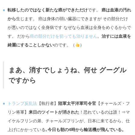
転移したのではなく新たな癌ができただけ
です。
癌は血液の汚れ
から
生じます。 癌は身体の弱い臓器にできますが その部分だけ
が悪いのではなく全身病です なぜなら血液は全身をめぐるからで
す。 だから
癌の部分だけを切っても治りません
。
治すには血液を
綺麗にすることしかない
のです。（
）
まあ、消すでしょうね、何せ グーグル
ですから
トランプ反乱法
【執行者】
陸軍太平洋軍司令官
【チャールズ・フ
リン将軍】
来日のツイートが消された
！恐れているのは誰！⇒マ
イケルフリンの弟、チャールズフリンが、日本に来てるから、仕
上げにかかっている｡
今日も朝の4時から輸送機が飛んでいる。