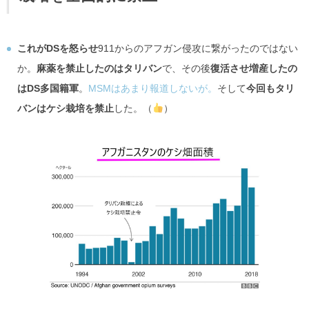
これがDSを怒らせ
911からのアフガン侵攻に繋がったのではない
か。
麻薬を禁止したのはタリバン
で、その後
復活させ増産したの
はDS多国籍軍
。
MSMはあまり報道しないが。
そして
今回もタリ
バンはケシ栽培を禁止
した。（
）