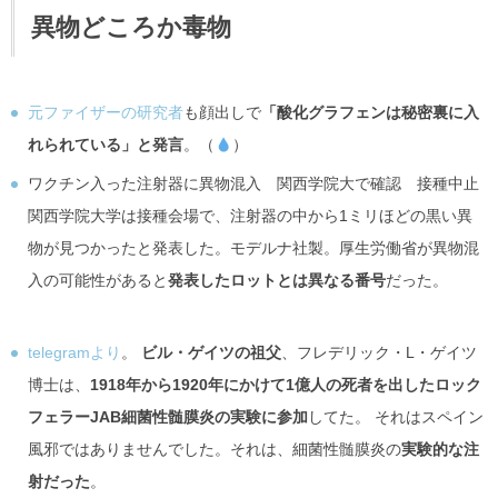
異物どころか毒物
元ファイザーの研究者
も顔出しで
「酸化グラフェンは秘密裏に入
れられている」と発言
。（
）
ワクチン入った注射器に異物混入 関西学院大で確認 接種中止
関西学院大学は接種会場で、注射器の中から1ミリほどの黒い異
物が見つかったと発表した。モデルナ社製。厚生労働省が異物混
入の可能性があると
発表したロットとは異なる番号
だった。
telegramより
。
ビル・ゲイツの祖父
、フレデリック・L・ゲイツ
博士は、
1918年から1920年にかけて1億人の死者を出したロック
フェラーJAB細菌性髄膜炎の実験に参加
してた。 それはスペイン
風邪ではありませんでした。それは、細菌性髄膜炎の
実験的な注
射だった
。