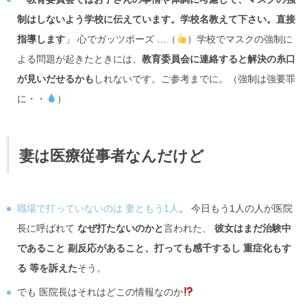
制はしないよう学校に伝えています。学校名教えて下さい。直接
指導します
」 心でガッツポーズ …（
）学校でマスクの強制に
よる問題が起きたときには、
教育委員会に連絡すると解決の糸口
が見いだせるかも
しれないです。ご参考までに。（強制は強要罪
に・・
）
妻は医療従事者なんだけど
職場で打っていないのは 妻ともう1人
。 今日もう1人の人が医院
長に呼ばれて
なぜ打たないのかと
言われた、
彼女はまだ治験中
であること 副反応があること、打っても感千するし 重症化もす
る 等を訴えた
そう。
でも 医院長はそれはどこの情報なのか