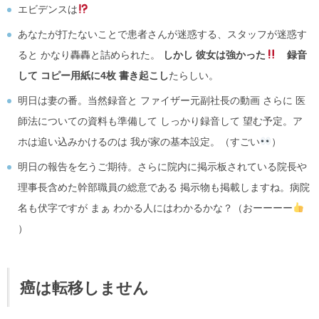
エビデンスは
あなたが打たないことで患者さんが迷惑する、スタッフが迷惑す
ると かなり轟轟と詰められた。
しかし 彼女は強かった
録音
して コピー用紙に4枚 書き起こし
たらしい。
明日は妻の番。当然録音と ファイザー元副社長の動画 さらに 医
師法についての資料も準備して しっかり録音して 望む予定。ア
ホは追い込みかけるのは 我が家の基本設定。（すごい
）
明日の報告を乞うご期待。さらに院内に掲示板されている院長や
理事長含めた幹部職員の総意である 掲示物も掲載しますね。病院
名も伏字ですが まぁ わかる人にはわかるかな？（おーーーー
）
癌は転移しません