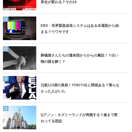
界史が変わる？その19
Q
EBS・世界緊急放送システムはある名場面から始
まる？ウワサです
Q
葬儀屋さんたちの遺体預かりからの裏話！？白い
物の謎を解く？
Q
日航123便の真相！ﾏｲｸﾛｿﾌﾄ社と関係ある？乗らな
かった人がいた
Q
Qアノン・ネズミーランドが再開する？服まで変
わってる恐話