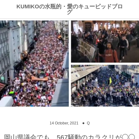
KUMIKOの水瓶的・愛のキューピッドブロ
グ
14
October
,
2021
Q
岡山県議会でも、567騒動のカラクリが◯◯