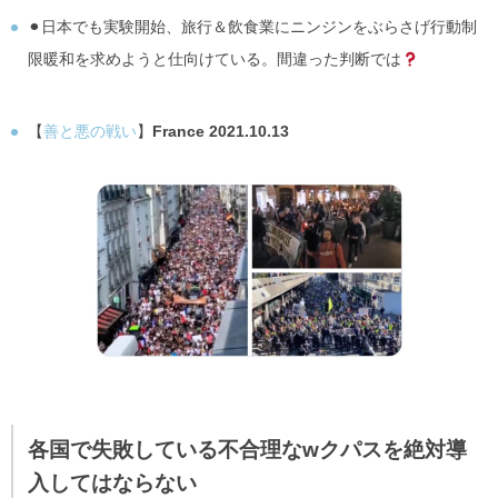
⚫︎日本でも実験開始、旅行＆飲食業にニンジンをぶらさげ行動制
限暖和を求めようと仕向けている。間違った判断では
【
善と悪の戦い
】
France 2021.10.13
各国で失敗している不合理なwクパスを絶対導
入してはならない