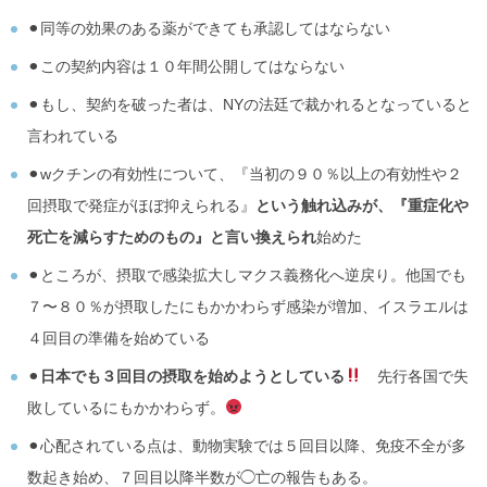
⚫︎同等の効果のある薬ができても承認してはならない
⚫︎この契約内容は１０年間公開してはならない
⚫︎もし、契約を破った者は、NYの法廷で裁かれるとなっていると
言われている
⚫︎wクチンの有効性について、『当初の９０％以上の有効性や２
回摂取で発症がほぼ抑えられる』
という触れ込みが、『重症化や
死亡を減らすためのもの』と言い換えられ
始めた
⚫︎ところが、摂取で感染拡大しマクス義務化へ逆戻り。他国でも
７〜８０％が摂取したにもかかわらず感染が増加、イスラエルは
４回目の準備を始めている
⚫︎
日本でも３回目の摂取を始めようとしている
先行各国で失
敗しているにもかかわらず。
⚫︎心配されている点は、動物実験では５回目以降、免疫不全が多
数起き始め、７回目以降半数が◯亡の報告もある。