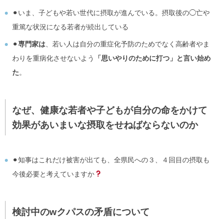
⚫︎いま、子どもや若い世代に摂取が進んでいる。摂取後の◯亡や
重篤な状況になる若者が続出している
⚫︎
専門家は
、若い人は自分の重症化予防のためでなく高齢者やま
わりを重病化させないよう
「思いやりのために打つ」と言い始め
た
。
なぜ、健康な若者や子どもが自分の命をかけて
効果があいまいな摂取をせねばならないのか
⚫︎知事はこれだけ被害が出ても、全県民への３、４回目の摂取も
今後必要と考えていますか
検討中のwクパスの矛盾について