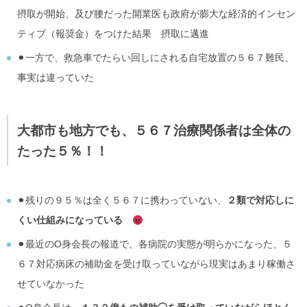
摂取が開始、及び腰だった開業医も政府が膨大な経済的インセン
ティブ（報奨金）をつけた結果 摂取に邁進
⚫︎一方で、救急車でたらい回しにされる自宅放置の５６７難民、
事実は違っていた
大都市も地方でも、５６７治療関係者は全体の
たった５％！！
⚫︎残りの９５％は全く５６７に携わっていない、
２類で対応しに
くい仕組みになっている
⚫︎最近のO身会長の報道で、各病院の実態が明らかになった、５
６７対応病床の補助金を受け取っていながら現実はあまり稼働さ
せていなかった