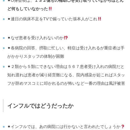
⚫︎O身会長は、
１３２億もの補助◯を受け取っていながらほとん
ど何もしていなかった
⚫︎連日の病床不足をTVで煽っていた張本人がこれ
⚫︎なぜ患者を受け入れないのか
⚫︎各病院の回答、摂取に忙しい、軽症は受け入れるが重症者は手
がかかりスタッフの体制が困難
⚫︎２類から５類にできない理由は５６７患者受け入れの病院だと
知れ渡れば患者が減り経営難になる、院内感染が起こればスタッ
フが辞めマスコミに叩かれるのが怖いなど一番の理由は風評被害
インフルではどうだったか
⚫︎インフルでは、あの病院には行かないと言われたでしょうか