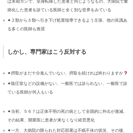
は末期ガンで、全身転移した患者と同じようなもの、大病院で重
病化した患者を診ている医師と全く別な世界をみている
⚫︎２類から５類へ引き下げ処置指導できるよう主張、他の良識あ
る多くの医師も推奨
しかし、専門家はこう反対する
⚫︎摂取がまだ十分進んでいない、摂取を続ければ終わりますか
⚫︎陰圧室などの設備がない、一般医では診られない、一般医で診
ている医師が何人もいる
⚫︎当初、５６７は正体不明の死の病として全国的に外出が激減、
その結果、開業医に患者が来なくなり経営悪化
⚫︎一方、大病院の限られた対応部署は不眠不休の状況、その後、