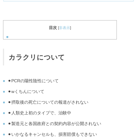
目次
[
非表示
]
カラクリについて
⚫︎PCRの陽性陰性について
⚫︎wくちんについて
⚫︎摂取後の死亡についての報道がされない
⚫︎人類史上初のタイプで、治験中
⚫︎製造元と各国政府との契約内容が公開されない
⚫︎いかなるキャンセルも、損害賠償もできない