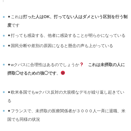
⚫︎これは
打った人はOK、打ってない人はダメという区別を行う制
度
です
⚫︎打っても感染する、他者に感染することが明らかになっている
⚫︎国民分断や差別の原因になると懸念の声も上がっている
⚫︎wクパスに合理性はあるのでしょうか
これは未摂取の人に
摂取◯せるための強◯です
。
⚫︎欧米各国でもwクパス反対の大規模なデモが繰り返し起きてい
る
⚫︎フランスで、未摂取の医療関係者が３０００人一斉に退職、米
国でも同様の状況