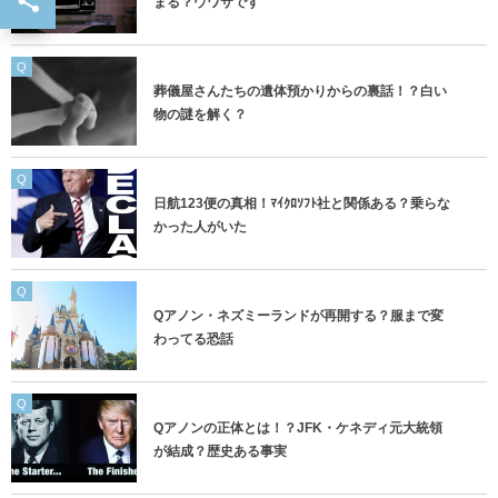
まる？ウワサです
Q
葬儀屋さんたちの遺体預かりからの裏話！？白い
物の謎を解く？
Q
日航123便の真相！ﾏｲｸﾛｿﾌﾄ社と関係ある？乗らな
かった人がいた
Q
Qアノン・ネズミーランドが再開する？服まで変
わってる恐話
Q
Qアノンの正体とは！？JFK・ケネディ元大統領
が結成？歴史ある事実