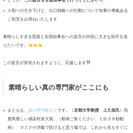
どうか、
この提言を全国知事会で行ってください
５類への引き下げと、出口戦略への行動について知事の勇氣ある
ご初見をお尋ねいたします
素晴らしすぎる質疑と全国知事会への提言の内容に大きな拍手を送
りたいです。
この提言が実現されますように、応援します
素晴らしい真の専門家がここにも
まともな、
真の専門家さん
です。（
京都大学教授 上久保氏
）馬
鹿馬鹿しい感染対策大賞。（動画ご覧ください、１分３９秒動
画） マスクや消毒で防げると思う脳では、これから先もすぐに