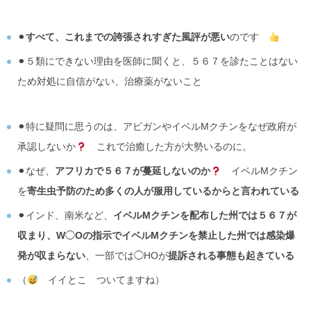
⚫︎
すべて、これまでの誇張されすぎた風評が悪い
のです
⚫︎５類にできない理由を医師に聞くと、５６７を診たことはない
ため対処に自信がない、治療薬がないこと
⚫︎特に疑問に思うのは、アビガンやイベルMクチンをなぜ政府が
承認しないか
これで治癒した方が大勢いるのに。
⚫︎なぜ、
アフリカで５６７が蔓延しないのか
イベルMクチン
を
寄生虫予防のため多くの人が服用しているからと言われている
⚫︎インド、南米など、
イベルMクチンを配布した州では５６７が
収まり、W
◯
Oの指示でイベルMクチンを禁止した州では感染爆
発が収まらない
、一部では◯HOが
提訴される事態も起きている
（
イイとこ ついてますね）