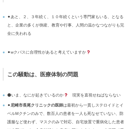
⚫︎あと、２、３年続く、１０年続くという専門家もいる、となる
と、企業の多くが倒産、教育や行事、人間の温かなつながりも完
全に失われる
⚫︎wクパスに合理性があると考えていますか
この騒動は、医療体制の問題
⚫︎いま、なにが起きているのか
現実を直視せねばならない
⚫︎
尼崎市長尾クリニックの医師
は最初から一貫しステロイドとイ
ベルMクチンのみで、数百人の患者を一人も死なせていない、防
護服など使わず、マスクのみで対応、自宅放置で重病化した患者