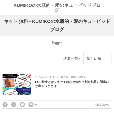
KUMIKOの水瓶的・愛のキューピッドブロ
グ
キット 無料 - KUMIKOの水瓶的・愛のキューピッド
ブログ
Tagged
並べ替え
16
August
,
2022
氣づき・覚醒への機会
PCR検査とは？キットはなぜ無料？判定結果に間違い
が出るワケとは
0
4619 views