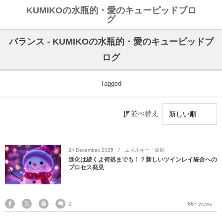
KUMIKOの水瓶的・愛のキューピッドブロ
グ
バランス - KUMIKOの水瓶的・愛のキューピッドブ
ログ
Tagged
並べ替え
24
December
,
2025
エネルギー・波動
進化は続くよ何処までも！？新しいツインレイ統合への
プロセス発見
0
667 views