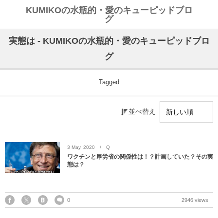
KUMIKOの水瓶的・愛のキューピッドブロ
グ
実態は - KUMIKOの水瓶的・愛のキューピッドブロ
グ
Tagged
並べ替え
3
May
,
2020
Q
ワクチンと厚労省の関係性は！？計画していた？その実
態は？
0
2946 views