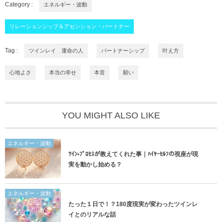
Category :
エネルギー・波動
リレーションシップ＆アセンション・パートナー
Tag :
ツインレイ 運命の人
パートナーシップ
叶え方
心地よさ
本当の幸せ
本音
願い
YOU MIGHT ALSO LIKE
エネルギー・波動
ﾂｲﾝ•ﾌﾟﾛｾｽが教えてくれた事｜ﾊｲﾔｰｾﾙﾌの視座が現
実を動かし始める？
エネルギー・波動
たった１日で！？180度現実が変わったツインレ
イとのリアルな話