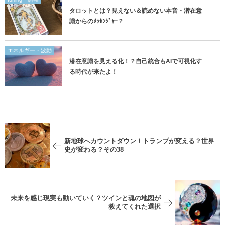
タロットとは？見えない＆読めない本音・潜在意
識からのﾒｯｾﾝｼﾞｬｰ？
エネルギー・波動
潜在意識を見える化！？自己統合もAIで可視化す
る時代が来たよ！
新地球へカウントダウン！トランプが変える？世界
史が変わる？その38
未来を感じ現実も動いていく？ツインと魂の地図が
教えてくれた選択