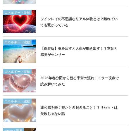
エネルギー・波動
ツインレイの不思議なリアル体験とは？離れてい
ても繋がっている
エネルギー・波動
【保存版】魂を戻すと人生が動き出す！？本音と
感覚がセンサー
エネルギー・波動
2026年春分図から観る宇宙の流れ｜ミラー視点で
読み解いてみた
エネルギー・波動
違和感を軽く視たとき起きること！？リセットは
失敗じゃない話
tuning・調整