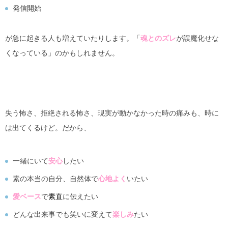
発信開始
が急に起きる人も増えていたりします。「
魂とのズレ
が誤魔化せな
くなっている」のかもしれません。
失う怖さ、拒絶される怖さ、現実が動かなかった時の痛みも、時に
は出てくるけど。だから、
一緒にいて
安心
したい
素の本当の自分、自然体で
心地よく
いたい
愛ベース
で
素直
に伝えたい
どんな出来事でも笑いに変えて
楽しみ
たい