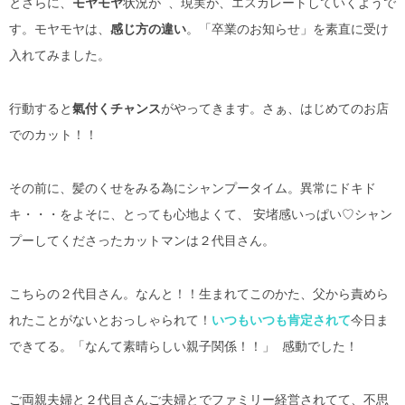
とさらに、
モヤモヤ
状況が 、現実が、エスカレートしていくようで
す。モヤモヤは、
感じ方の違い
。「卒業のお知らせ」を素直に受け
入れてみました。
行動すると
氣付くチャンス
がやってきます。さぁ、はじめてのお店
でのカット！！
その前に、髪のくせをみる為にシャンプータイム。異常にドキド
キ・・・をよそに、とっても心地よくて、 安堵感いっぱい♡シャン
プーしてくださったカットマンは２代目さん。
こちらの２代目さん。なんと！！生まれてこのかた、父から責めら
れたことがないとおっしゃられて！
いつもいつも肯定されて
今日ま
できてる。「なんて素晴らしい親子関係！！」 感動でした！
ご両親夫婦と２代目さんご夫婦とでファミリー経営されてて、不思