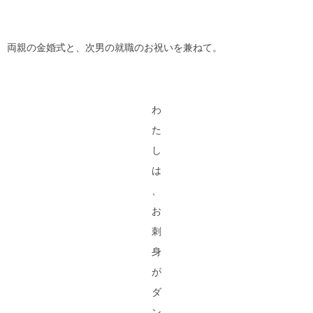
両親の金婚式と、次男の就職のお祝いを兼ねて。
わ
た
し
は
、
お
刺
身
が
ダ
ン