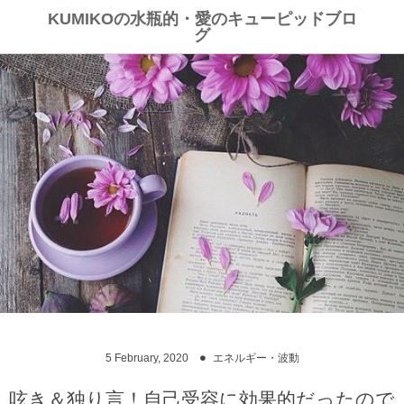
KUMIKOの水瓶的・愛のキューピッドブロ
グ
5
February
,
2020
エネルギー・波動
呟き＆独り言！自己受容に効果的だったので