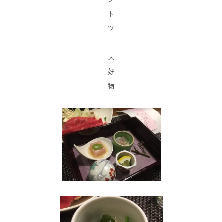
ト
ツ
大
好
物
！