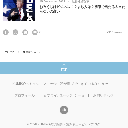
18
December
,
2022
世界通貨改革
おみくじはビジネス！？まち人は？初詣で当たる＆当た
らないの占い
0
2314 views
HOME
当たらない
TOP
KUMIKOのミッション 〜今、私が喜びで生きている在り方〜
プロフィール
☆プライバシーポリシー☆
お問い合わせ
©
2026
KUMIKOの水瓶的・愛のキューピッドブログ
.